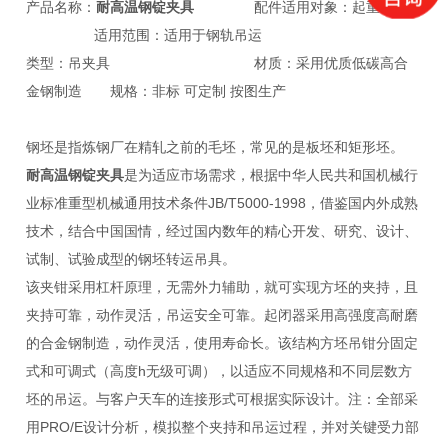
产品名称：
耐高温钢锭夹具
配件适用对象：起重机
适用范围：适用于钢轨吊运
类型：吊夹具 材质：采用优质低碳高合
金钢制造 规格：非标 可定制 按图生产
钢坯是指炼钢厂在精轧之前的毛坯，常见的是板坯和矩形坯。
耐高温钢锭夹具
是为适应市场需求，根据中华人民共和国机械行
业标准重型机械通用技术条件JB/T5000-1998，借鉴国内外成熟
技术，结合中国国情，经过国内数年的精心开发、研究、设计、
试制、试验成型的钢坯转运吊具。
该夹钳采用杠杆原理，无需外力辅助，就可实现方坯的夹持，且
夹持可靠，动作灵活，吊运安全可靠。起闭器采用高强度高耐磨
的合金钢制造，动作灵活，使用寿命长。该结构方坯吊钳分固定
式和可调式（高度h无级可调），以适应不同规格和不同层数方
坯的吊运。与客户天车的连接形式可根据实际设计。注：全部采
用PRO/E设计分析，模拟整个夹持和吊运过程，并对关键受力部