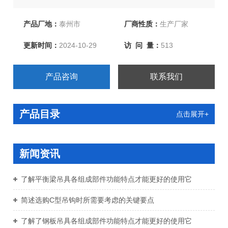
引纸绳、合成纤维吊装带、柔性吊装带、各种吊索夹具等
几十类上百个品种。产品被广泛应用于电力、冶金、石
产品厂地：
泰州市
厂商性质：
生产厂家
油、机械、铁路、化工、港口、矿山、建筑等各行各业。
更新时间：
2024-10-29
访 问 量：
513
产品咨询
联系我们
产品目录
点击展开+
新闻资讯
了解平衡梁吊具各组成部件功能特点才能更好的使用它
简述选购C型吊钩时所需要考虑的关键要点
了解了钢板吊具各组成部件功能特点才能更好的使用它