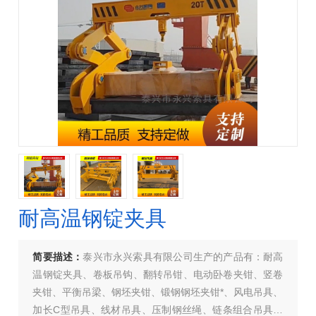
耐高温钢锭夹具
简要描述：
泰兴市永兴索具有限公司生产的产品有：耐高
温钢锭夹具、卷板吊钩、翻转吊钳、电动卧卷夹钳、竖卷
夹钳、平衡吊梁、钢坯夹钳、锻钢钢坯夹钳*、风电吊具、
加长C型吊具、线材吊具、压制钢丝绳、链条组合吊具、