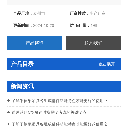
纸绳、合成纤维吊装带、柔性吊装带、各种吊索夹具等几
十类上百个品种。产品被广泛应用于电力、冶金、石油、
产品厂地：
泰州市
厂商性质：
生产厂家
机械、铁路、化工、港口、矿山、建筑等各行各业。
更新时间：
2024-10-29
访 问 量：
498
产品咨询
联系我们
产品目录
点击展开+
新闻资讯
了解平衡梁吊具各组成部件功能特点才能更好的使用它
简述选购C型吊钩时所需要考虑的关键要点
了解了钢板吊具各组成部件功能特点才能更好的使用它