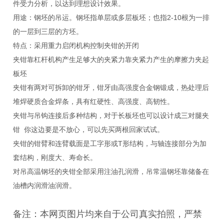
件受力分析，以达到理想设计效果。
用途：钢坯的吊运。钢坯指单层或多层板坯；也指2-10根为一排
的一层到三层的方坯。
特点：采用重力启闭机构控制夹钳的开闭
夹钳靠杠杆机构产生足够大的夹紧力靠夹紧力产生的摩擦力夹起
板坯
夹钳有两对可拆卸的钳牙，钳牙由高强度合金钢锻成，热处理后
堆焊硬质合金焊条，具有红硬性、高强度、高韧性。
夹钳与吊钩连接后多种结构，对于长板坯也可以设计成三对腿夹
钳 你这边要是不放心，可以先买两根回家试试。
夹钳的钳臂和连臂载面是工字形或T形结构，与轴连接部分为加
套结构，刚度大、寿命长。
对吊高温钢坯的夹钳全部采用注油孔润滑，吊常温钢坯靠储备在
油槽内润滑油润滑。
备注：
本网页
图片均来自于公司真实拍照，严禁