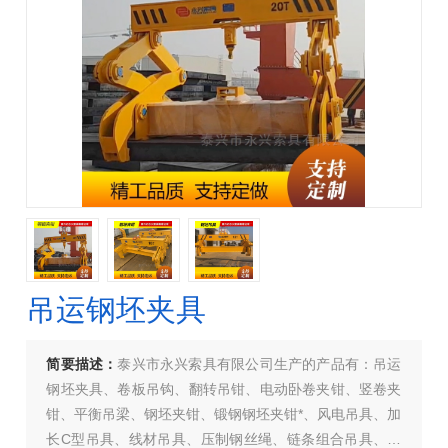
吊运钢坯夹具
简要描述：
泰兴市永兴索具有限公司生产的产品有：吊运
钢坯夹具、卷板吊钩、翻转吊钳、电动卧卷夹钳、竖卷夹
钳、平衡吊梁、钢坯夹钳、锻钢钢坯夹钳*、风电吊具、加
长C型吊具、线材吊具、压制钢丝绳、链条组合吊具、引