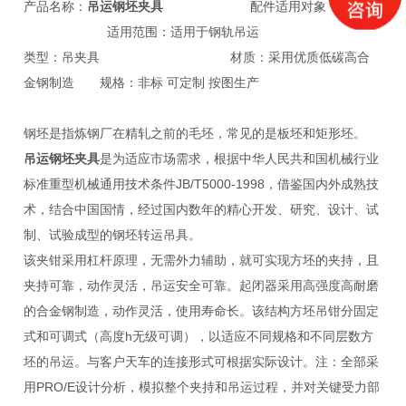
产品名称：
吊运钢坯夹具
配件适用对象：起重机
适用范围：适用于钢轨吊运
类型：吊夹具 材质：采用优质低碳高合
金钢制造 规格：非标 可定制 按图生产
钢坯是指炼钢厂在精轧之前的毛坯，常见的是板坯和矩形坯。
吊运钢坯夹具
是为适应市场需求，根据中华人民共和国机械行业
标准重型机械通用技术条件JB/T5000-1998，借鉴国内外成熟技
术，结合中国国情，经过国内数年的精心开发、研究、设计、试
制、试验成型的钢坯转运吊具。
该夹钳采用杠杆原理，无需外力辅助，就可实现方坯的夹持，且
夹持可靠，动作灵活，吊运安全可靠。起闭器采用高强度高耐磨
的合金钢制造，动作灵活，使用寿命长。该结构方坯吊钳分固定
式和可调式（高度h无级可调），以适应不同规格和不同层数方
坯的吊运。与客户天车的连接形式可根据实际设计。注：全部采
用PRO/E设计分析，模拟整个夹持和吊运过程，并对关键受力部