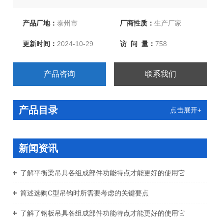
带、复合钢丝绳吊具、特种钢丝绳吊具、橡胶复合钢丝绳
吊具、尼龙复合钢丝绳吊具、环形柔性吊带、两头扣柔性
产品厂地：
泰州市
厂商性质：
生产厂家
吊带、环眼柔性吊带、双扣加保护等几大系列上百种产
更新时间：
2024-10-29
访 问 量：
758
品。欢迎新老客户洽谈订购！
产品咨询
联系我们
产品目录
点击展开+
新闻资讯
了解平衡梁吊具各组成部件功能特点才能更好的使用它
简述选购C型吊钩时所需要考虑的关键要点
了解了钢板吊具各组成部件功能特点才能更好的使用它