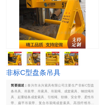
非标C型盘条吊具
简要描述：
泰兴市永兴索具有限公司主要生产非标C型盘
条吊具、吊装带、吊索具、吊装绳、成套索具、钢丝绳吊
具、起重链条成套索具、引纸绳、软梯、安全带、柔性吊
带、扁平吊装带、复合吊装绳成套索具、高强纤维吊装