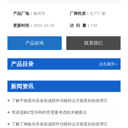
头扣柔性吊带、环眼柔性吊带、双扣加保护柔性吊带、起
重链条成套索具、引纸绳、注塑绳、软梯、安全带等几大
产品厂地：
泰州市
厂商性质：
生产厂家
系列，欢迎新老客户洽谈订购！
更新时间：
2024-10-29
访 问 量：
734
产品咨询
联系我们
产品目录
点击展开+
新闻资讯
了解平衡梁吊具各组成部件功能特点才能更好的使用它
简述选购C型吊钩时所需要考虑的关键要点
了解了钢板吊具各组成部件功能特点才能更好的使用它