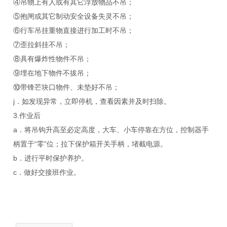
④吊物上有人或有其它浮放物品不吊；
⑤抱闸或其它制动安全设备失灵不吊；
⑥行车吊挂重物直接进行加工时不吊；
⑦歪拉斜挂不吊；
⑧具有爆炸性物件不吊；
⑨埋在地下物件不拔吊；
⑩带锋芒块口物件、未垫好不吊；
j．如发现异常，立即停机，查看因素并及时扫除。
3.作业后
a．将吊钩升高至必定高度，大车、小车停靠在方位，控制器手
柄置于“零”位；拉下保护箱开关手柄，堵截电源。
b．进行平时保护养护。
c．做好交接班作业。