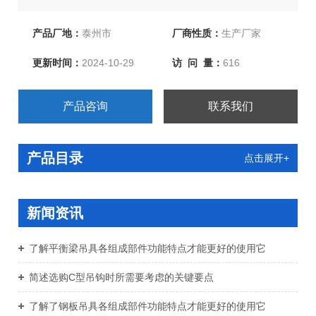
环形柔性吊带、两头扣柔性吊带、环眼柔性吊带、双扣加
保护柔性吊带、起重链条成套索具、引纸绳、注塑绳、软
产品厂地：
泰州市
厂商性质：
生产厂家
梯、安全带等几大系列，欢迎新老客户洽谈订购！
更新时间：
2024-10-29
访 问 量：
616
产品咨询
联系我们
产品目录
点击展开+
新闻资讯
了解平衡梁吊具各组成部件功能特点才能更好的使用它
简述选购C型吊钩时所需要考虑的关键要点
了解了钢板吊具各组成部件功能特点才能更好的使用它