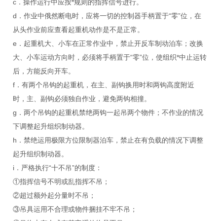
c．操作运行中应按*规则的指挥信号进行。
d．作业中俄然断电时，应将一切的控制器手柄置于“零”位，在
从头作业前应查看起重机动作是不是正常。
e．起重机大、小车在正常作业中，禁止开反车制动泊车；改换
大、小车运动方向时，必须将手柄置于“零”位，使组织*中止运转
后，方能反向开车。
f．有两个吊钩的起重机，在主、副钩换用时和两钩高度附近
时，主、副钩必须独自作业，避免两钩相撞。
g．两个吊钩的起重机禁绝两钩一起吊两个物件；不作业的情况
下调整起升组织制动器。
h．禁绝运用极限方位限制器泊车，禁止在有负载的情况下调整
起升组织制动器。
i．严格执行“十不吊”的制度：
①指挥信号不明或乱指挥不吊；
②超过额外起分量时不吊；
③吊具运用不合理或物件捆挂不牢不吊；