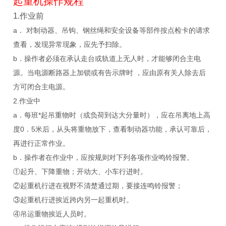
起重机操作规程
1.作业前
a． 对制动器、吊钩、钢丝绳和安全设备等部件按点检卡的请求
查看，发现异常现象，应先予扫除。
b．操作者必须在承认走台或轨道上无人时，才能够闭合主电
源。当电源断路器上加锁或有告示牌时 ，应由原有关人除去后
方可闭合主电源。
2.作业中
a．每班*起吊重物时（或负荷到达大分量时），应在吊离地上高
度0．5米后，从头将重物放下，查看制动器功能，承认可靠后，
再进行正常作业。
b．操作者在作业中，应按规则对下列各项作业鸣铃报警。
①起升、下降重物；开动大、小车行进时。
②起重机行进在视野不清楚通过期，要接连鸣铃报警；
③起重机行进挨近跨内另一起重机时。
④吊运重物挨近人员时。