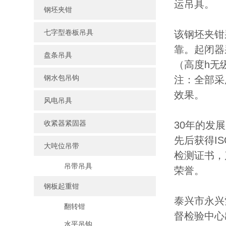
运吊具。
钢坯夹钳
七字型卷板吊具
该钢坯夹钳
靠。起闭器
盘条吊具
（高度h无
钢水包吊钩
注：全部采
效果。
风电吊具
收紧器紧固器
30年的发
先后获得I
大吨位吊带
检测证书，
吊带吊具
荣誉。
钢板起重钳
泰兴市永兴
翻转钳
督检验中心
水平吊钩