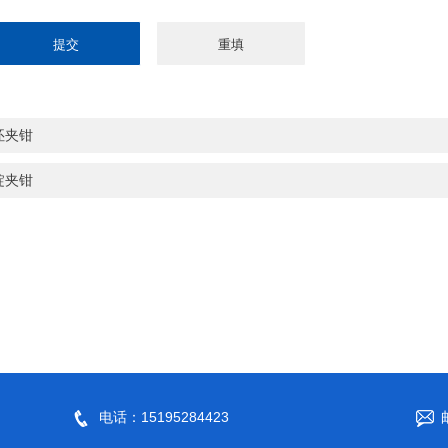
坯夹钳
锭夹钳
电话：15195284423