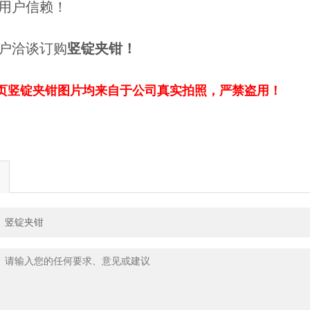
用户信赖！
户洽谈订购
竖锭夹钳
！
页
竖锭夹钳
图片均来自于公司真实拍照，严禁盗用！