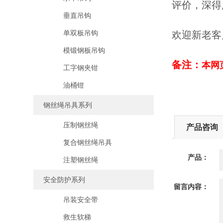
评价，深得
垂直吊钩
单双板吊钩
欢迎新老客
模锻钢板吊钩
备注：
本网
工字钢夹钳
油桶钳
钢丝绳吊具系列
压制钢丝绳
产品咨询
复合钢丝绳吊具
产品：
注塑钢丝绳
安全防护系列
留言内容：
吊装安全带
救生软梯