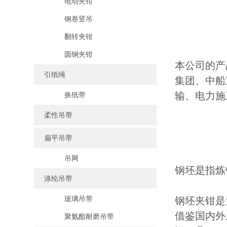
电动夹钳
钢卷竖吊
翻转夹钳
圆钢夹钳
本公司的产
引纸绳
集团、中船
输、电力施
换纸带
柔性吊带
扁平吊带
吊网
钢坯是指炼
涤纶吊带
玻璃吊带
钢坯夹钳是
借鉴国内外
聚氨酯耐磨吊带