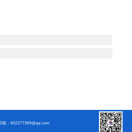
邮箱：402277369@qq.com