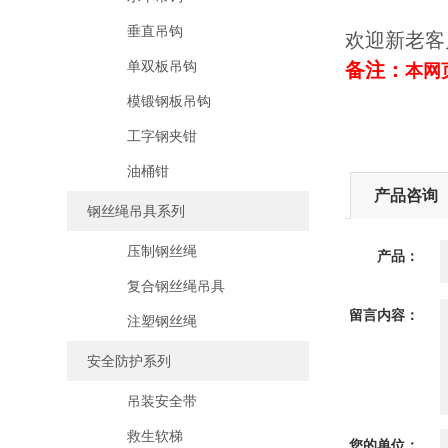
垂直吊钩
欢迎新老客
单双板吊钩
备注：
本网
模锻钢板吊钩
工字钢夹钳
油桶钳
产品咨询
钢丝绳吊具系列
压制钢丝绳
产品：
复合钢丝绳吊具
留言内容：
注塑钢丝绳
安全防护系列
吊装安全带
救生软梯
您的单位：