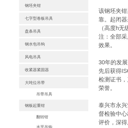
钢坯夹钳
该钢坯夹钳
七字型卷板吊具
靠。起闭器
（高度h无
盘条吊具
注：全部采
钢水包吊钩
效果。
风电吊具
30年的发
收紧器紧固器
先后获得I
检测证书，
大吨位吊带
荣誉。
吊带吊具
泰兴市永兴
钢板起重钳
督检验中心
翻转钳
评价，深得
水平吊钩