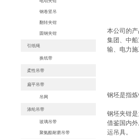
电动夹钳
钢卷竖吊
翻转夹钳
本公司的产
圆钢夹钳
集团、中船
引纸绳
输、电力施
换纸带
柔性吊带
扁平吊带
钢坯是指炼
吊网
涤纶吊带
钢坯夹钳是
玻璃吊带
借鉴国内外
运吊具。
聚氨酯耐磨吊带