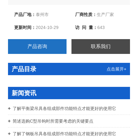
绳、注塑钢丝绳、软梯、安全带等几大系列，欢迎新老客
户洽谈订购！
产品厂地：
泰州市
厂商性质：
生产厂家
更新时间：
2024-10-29
访 问 量：
643
产品咨询
联系我们
产品目录
点击展开+
新闻资讯
了解平衡梁吊具各组成部件功能特点才能更好的使用它
简述选购C型吊钩时所需要考虑的关键要点
了解了钢板吊具各组成部件功能特点才能更好的使用它