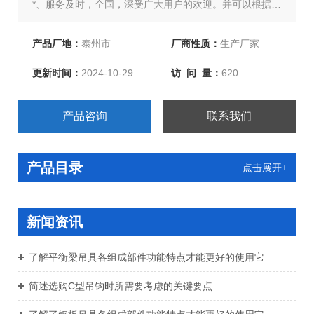
*、服务及时，全国，深受广大用户的欢迎。并可以根据客
户要求对特殊规格按图纸生产，并代为提供专业产品检验
报告。热忱欢迎新老客户洽谈订购！
产品厂地：
泰州市
厂商性质：
生产厂家
更新时间：
2024-10-29
访 问 量：
620
产品咨询
联系我们
产品目录
点击展开+
新闻资讯
了解平衡梁吊具各组成部件功能特点才能更好的使用它
简述选购C型吊钩时所需要考虑的关键要点