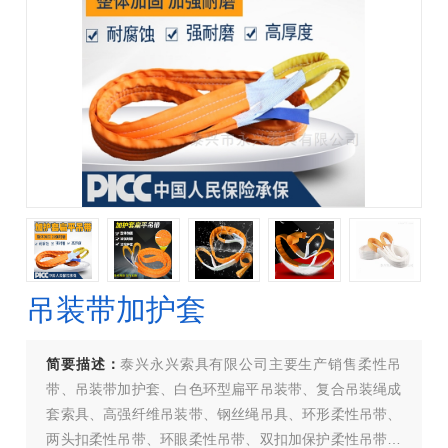
吊装带加护套
简要描述：
泰兴永兴索具有限公司主要生产销售柔性吊
带、吊装带加护套、白色环型扁平吊装带、复合吊装绳成
套索具、高强纤维吊装带、钢丝绳吊具、环形柔性吊带、
两头扣柔性吊带、环眼柔性吊带、双扣加保护柔性吊带、