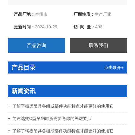
起重链条成套索具、引纸绳、注塑绳、软梯、安全带等几
大系列，上百种产品，欢迎新老客户洽谈订购！
产品厂地：
泰州市
厂商性质：
生产厂家
更新时间：
2024-10-29
访 问 量：
493
产品咨询
联系我们
产品目录
点击展开+
新闻资讯
了解平衡梁吊具各组成部件功能特点才能更好的使用它
简述选购C型吊钩时所需要考虑的关键要点
了解了钢板吊具各组成部件功能特点才能更好的使用它