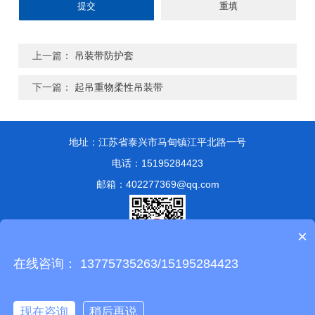
上一篇：
吊装带防护套
下一篇：
起吊重物柔性吊装带
地址：江苏省泰兴市马甸镇江平北路一号
电话：15195284423
邮箱：402277369@qq.com
×
在线咨询： 13775735263/15195284423
版权所有 © 2024 泰兴市永兴索具有限公司
备案号：苏ICP备
13051807号-1
技术支持：
化工仪器网
管理登陆
sitemap.xml
现在咨询
稍后再说