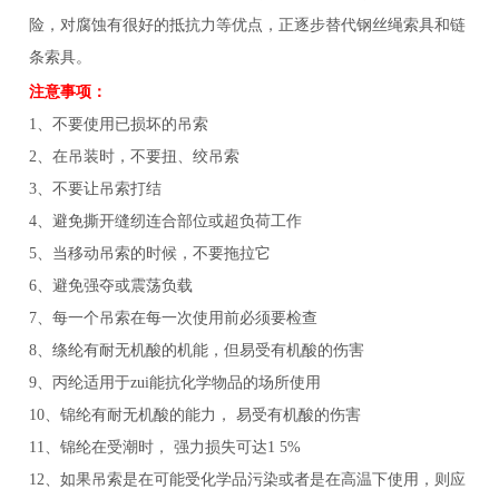
险，对腐蚀有很好的抵抗力等优点，正逐步替代钢丝绳索具和链
条索具。
注意事项：
1、不要使用已损坏的吊索
2、在吊装时，不要扭、绞吊索
3、不要让吊索打结
4、避免撕开缝纫连合部位或超负荷工作
5、当移动吊索的时候，不要拖拉它
6、避免强夺或震荡负载
7、每一个吊索在每一次使用前必须要检查
8、绦纶有耐无机酸的机能，但易受有机酸的伤害
9、丙纶适用于zui能抗化学物品的场所使用
10、锦纶有耐无机酸的能力， 易受有机酸的伤害
11、锦纶在受潮时， 强力损失可达1 5%
12、如果吊索是在可能受化学品污染或者是在高温下使用，则应