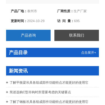
带、两头扣柔性吊带、环眼柔性吊带、双扣加保护柔性吊
带、起重链条成套索具、引纸绳、注塑绳、软梯、安全带
产品厂地：
泰州市
厂商性质：
生产厂家
等几大系列，欢迎新老客户洽谈订购！
更新时间：
2024-10-29
访 问 量：
695
产品咨询
联系我们
产品目录
点击展开+
新闻资讯
了解平衡梁吊具各组成部件功能特点才能更好的使用它
简述选购C型吊钩时所需要考虑的关键要点
了解了钢板吊具各组成部件功能特点才能更好的使用它