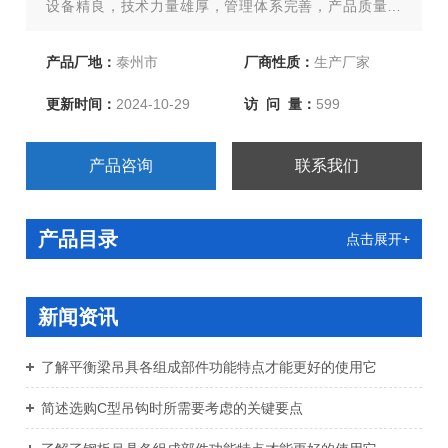
设备精良，技术力量雄厚，管理体系完善，产品质量过
硬，服务及时，全国，部分产品配套出口，深受广大用户
的欢迎。欢迎新老客户来函洽谈订购！
产品厂地：
泰州市
厂商性质：
生产厂家
更新时间：
2024-10-29
访 问 量：
599
产品咨询
联系我们
产品目录
点击展开+
新闻资讯
了解平衡梁吊具各组成部件功能特点才能更好的使用它
简述选购C型吊钩时所需要考虑的关键要点