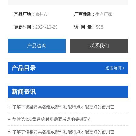
性吊带、环眼柔性吊带、双扣加保护柔性吊带、起重链条
成套索具、引纸绳、注塑绳、软梯、安全带等几大系列，
产品厂地：
泰州市
厂商性质：
生产厂家
欢迎新老客户洽谈订购！
更新时间：
2024-10-29
访 问 量：
598
产品咨询
联系我们
产品目录
点击展开+
新闻资讯
了解平衡梁吊具各组成部件功能特点才能更好的使用它
简述选购C型吊钩时所需要考虑的关键要点
了解了钢板吊具各组成部件功能特点才能更好的使用它