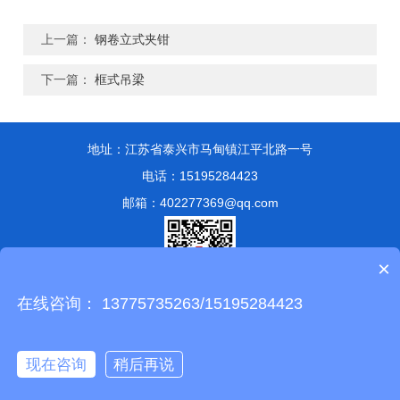
上一篇：
钢卷立式夹钳
下一篇：
框式吊梁
地址：江苏省泰兴市马甸镇江平北路一号
电话：15195284423
邮箱：402277369@qq.com
×
在线咨询： 13775735263/15195284423
版权所有 © 2024 泰兴市永兴索具有限公司
备案号：苏ICP备
13051807号-1
技术支持：
化工仪器网
管理登陆
sitemap.xml
现在咨询
稍后再说
苏公网安备 32128302001347号
在线咨询
拨打电话