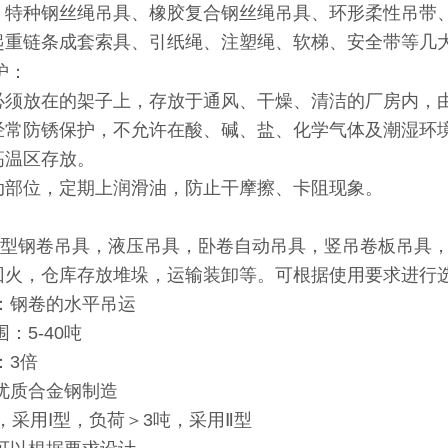
、特种钢丝绳吊具、橡胶复合钢丝绳吊具、环形柔性吊带
起重链条成套索具、引纸绳、注塑绳、软梯、安全带等几
护：
必须放在的架子上，存放于通风、干燥、清洁的厂房内，
经常防锈保护，不允许在酸、碱、盐、化学气体及潮湿环
高温区存放。
动部位，定期上润滑油，防止干摩擦、卡阻现象。
C型钢卷吊具，液压吊具，卧卷自动吊具，竖吊卷板吊具
回火，仓库存放堆垛，运输装卸等。可根据使用要求进行
：钢卷的水平吊运
：5-40吨
：3倍
优质合金钢制造
吨，采用Ⅰ型，负荷＞3吨，采用Ⅱ型