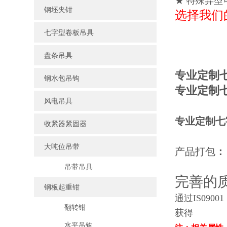
★ 特殊异型
钢坯夹钳
选择我们
七字型卷板吊具
盘条吊具
专业定制
钢水包吊钩
专业定制
风电吊具
专业定制七
收紧器紧固器
大吨位吊带
产品打包
：
吊带吊具
完善的
钢板起重钳
通过IS09001
翻转钳
获得
水平吊钩