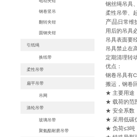
电动夹钳
钢丝绳吊具
钢卷竖吊
柔性吊带、
产品
日常维
翻转夹钳
用后的吊具
圆钢夹钳
吊具表面要
引纸绳
吊具禁止在
定期清理转
换纸带
优点：
柔性吊带
钢卷吊具有
扁平吊带
搬运，钢卷
★ 主要用途
吊网
★ 载荷的范围
涤纶吊带
★ 安全系数
★ 采用低碳
玻璃吊带
★ 负荷≤3
聚氨酯耐磨吊带