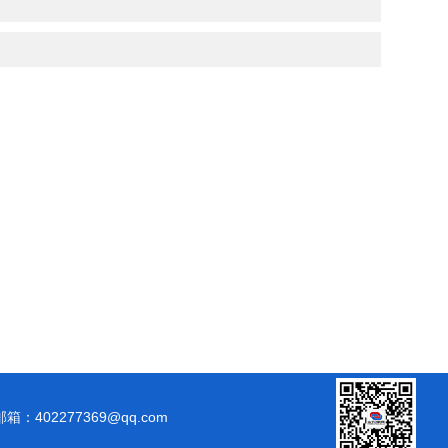
邮箱：402277369@qq.com