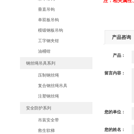
注：相关属性
垂直吊钩
单双板吊钩
模锻钢板吊钩
产品咨询
工字钢夹钳
油桶钳
产品：
钢丝绳吊具系列
留言内容：
压制钢丝绳
复合钢丝绳吊具
注塑钢丝绳
安全防护系列
您的单位：
吊装安全带
您的姓名：
救生软梯