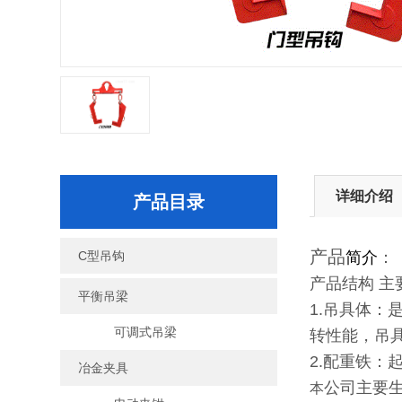
详细介绍
产品目录
产品
C型吊钩
简介
：
产品结构 
平衡吊梁
1.吊具体
可调式吊梁
转性能，吊
2.配重铁
冶金夹具
公司主要
本