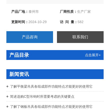
完善。七字型吊具、七字型卷钢吊钩、七字型吊钩由泰兴
市永兴索具有限公司提供！欢迎新老客户！
产品厂地：
泰州市
厂商性质：
生产厂家
更新时间：
2024-10-29
访 问 量：
582
产品咨询
联系我们
产品目录
点击展开+
新闻资讯
了解平衡梁吊具各组成部件功能特点才能更好的使用它
简述选购C型吊钩时所需要考虑的关键要点
了解了钢板吊具各组成部件功能特点才能更好的使用它