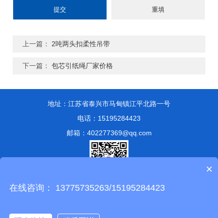
上一篇：
2吨两头扣柔性吊带
下一篇：
包芯引纸绳厂家价格
地址：江苏省泰兴市马甸镇江平北路一号
电话：15195284423
邮箱：402277369@qq.com
×
在线咨询： 13775735263/15195284423
版权所有 © 2024 泰兴市永兴索具有限公司
备案号：苏ICP备
13051807号-1
技术支持：
化工仪器网
管理登陆
sitemap.xml