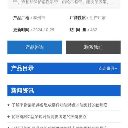
带、双扣加保护柔性吊带、丙纶吊装带、酸洗吊装带、货
车捆绑器、捆绑带、石油管道吊带、大吨位吊装带等吊装
带，欢迎新老客户、来函洽谈订购！
产品厂地：
泰州市
厂商性质：
生产厂家
更新时间：
2024-10-29
访 问 量：
432
产品咨询
联系我们
产品目录
点击展开+
新闻资讯
了解平衡梁吊具各组成部件功能特点才能更好的使用它
简述选购C型吊钩时所需要考虑的关键要点