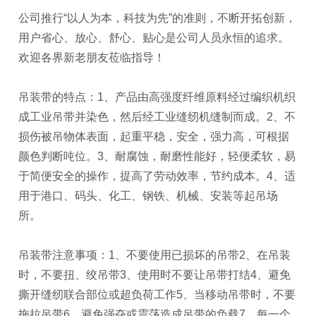
公司推行“以人为本，科技为先”的准则，不断开拓创新，
用户省心、放心、舒心、贴心是公司人员永恒的追求。
欢迎各界新老朋友莅临指导！
吊装带的特点：1、产品由高强度纤维原料经过编织机织
成工业吊带并染色，然后经工业缝纫机缝制而成。2、不
损伤被吊物体表面，起重平稳，安全，强力高，可根据
颜色判断吨位。3、耐腐蚀，耐磨性能好，轻便柔软，易
于简便安全的操作，提高了劳动效率，节约成本。4、适
用于港口、码头、化工、钢铁、机械、安装等起吊场
所。
吊装带注意事项：1、不要使用已损坏的吊带2、在吊装
时，不要扭、绞吊带3、使用时不要让吊带打结4、避免
撕开缝纫联合部位或超负荷工作5、当移动吊带时，不要
拖拉吊带6、避免强夺或震荡造成吊带的负载7、每一个