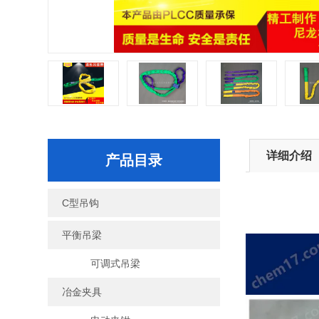
详细介绍
产品目录
C型吊钩
平衡吊梁
可调式吊梁
冶金夹具