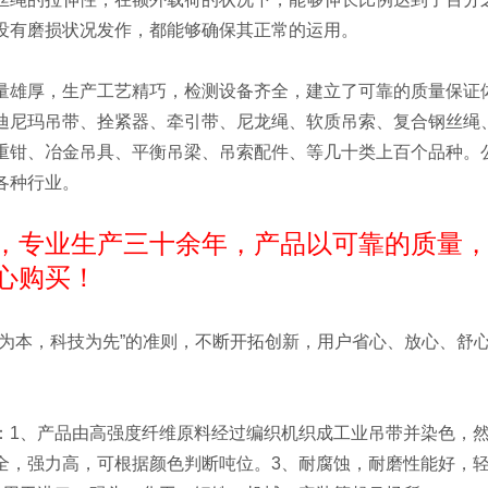
没有磨损状况发作，都能够确保其正常的运用。
量雄厚，生产工艺精巧，检测设备齐全，建立了可靠的质量保证
迪尼玛吊带、拴紧器、牵引带、尼龙绳、软质吊索、复合钢丝绳
重钳、冶金吊具、平衡吊梁、吊索配件、等几十类上百个品种。
各种行业。
，专业生产三十余年，产品以可靠的质量，
心购买！
人为本，科技为先”的准则，不断开拓创新，用户省心、放心、舒
：1、产品由高强度纤维原料经过编织机织成工业吊带并染色，
全，强力高，可根据颜色判断吨位。3、耐腐蚀，耐磨性能好，