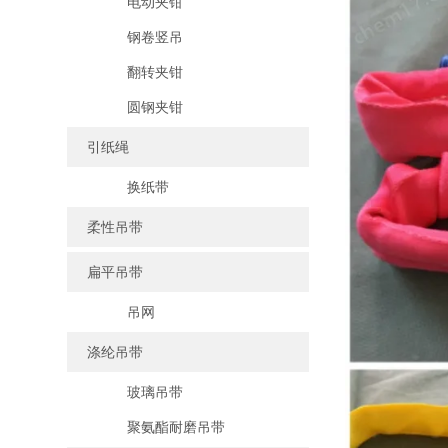
电动夹钳
钢卷竖吊
翻转夹钳
圆钢夹钳
引纸绳
换纸带
柔性吊带
扁平吊带
吊网
涤纶吊带
玻璃吊带
聚氨酯耐磨吊带