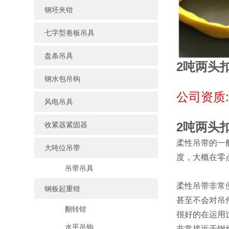
钢坯夹钳
七字型卷板吊具
盘条吊具
2吨两头
钢水包吊钩
公司资质
风电吊具
2吨两头
收紧器紧固器
柔性吊带的一
大吨位吊带
度，大概在零
吊带吊具
柔性吊带非常
钢板起重钳
甚至不会对吊
翻转钳
很好的在运用
水平吊钩
非常接近于钢