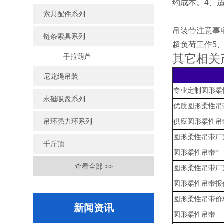
约成本。4、
索具配件系列
吊装带注意事
链条索具系列
超负荷工作5
其它相关
手拉葫芦
尼龙绳吊装
专业定制圆形柔
永磁吸盘系列
优质圆形柔性吊
吊环强力环系列
供应圆形柔性吊
圆形柔性吊带厂
千斤顶
圆形柔性吊带*
查看全部 >>
圆形柔性吊带厂
圆形柔性吊带报
圆形柔性吊带价
新闻资讯
圆形柔性吊带