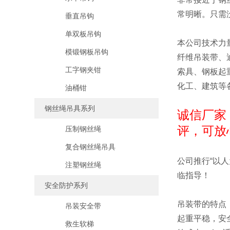
常明晰。只需
垂直吊钩
单双板吊钩
本公司技术力
模锻钢板吊钩
纤维吊装带、
工字钢夹钳
索具、钢板起
化工、建筑等
油桶钳
钢丝绳吊具系列
诚信厂家
评，可放
压制钢丝绳
复合钢丝绳吊具
公司推行“以
注塑钢丝绳
临指导！
安全防护系列
吊装带的特点
吊装安全带
起重平稳，安
救生软梯