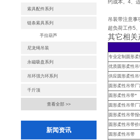
约成本。4、
索具配件系列
吊装带注意事
链条索具系列
超负荷工作5
其它相关
手拉葫芦
尼龙绳吊装
专业定制圆形柔
永磁吸盘系列
优质圆形柔性吊
吊环强力环系列
供应圆形柔性吊
圆形柔性吊带厂
千斤顶
圆形柔性吊带*
查看全部 >>
圆形柔性吊带厂
圆形柔性吊带报
圆形柔性吊带价
新闻资讯
圆形柔性吊带