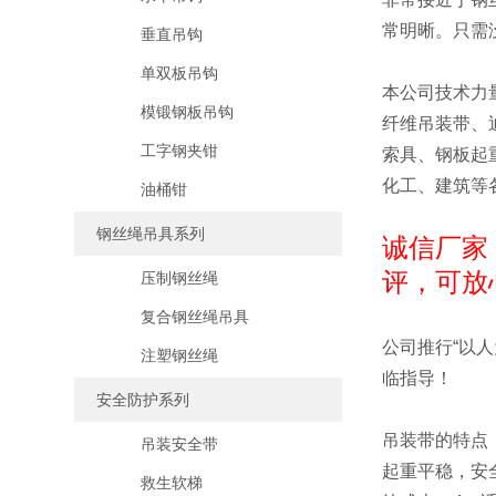
常明晰。只需
垂直吊钩
单双板吊钩
本公司技术力
模锻钢板吊钩
纤维吊装带、
工字钢夹钳
索具、钢板起
化工、建筑等
油桶钳
钢丝绳吊具系列
诚信厂家
评，可放
压制钢丝绳
复合钢丝绳吊具
公司推行“以
注塑钢丝绳
临指导！
安全防护系列
吊装带的特点
吊装安全带
起重平稳，安
救生软梯