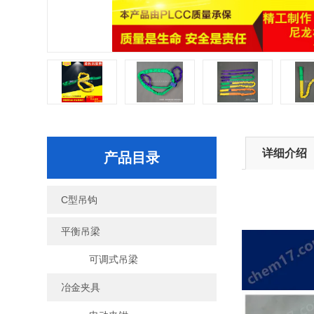
详细介绍
产品目录
C型吊钩
平衡吊梁
可调式吊梁
冶金夹具