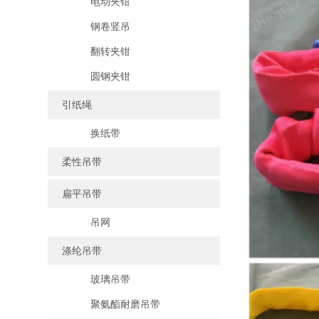
电动夹钳
钢卷竖吊
翻转夹钳
圆钢夹钳
引纸绳
换纸带
柔性吊带
扁平吊带
吊网
涤纶吊带
玻璃吊带
聚氨酯耐磨吊带