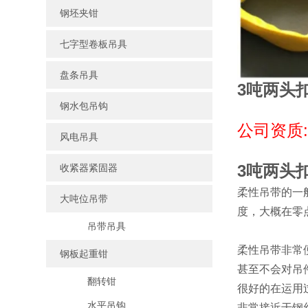
钢坯夹钳
七字型卷板吊具
盘条吊具
3吨两头
钢水包吊钩
公司资质
风电吊具
3吨两头
收紧器紧固器
柔性吊带的一
大吨位吊带
度，大概在零
吊带吊具
柔性吊带非常
钢板起重钳
甚至不会对吊
翻转钳
很好的在运用
水平吊钩
非常接近于钢