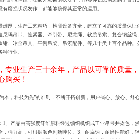
没有磨损状况发作，都能够确保其正常的运用。
量雄厚，生产工艺精巧，检测设备齐全，建立了可靠的质量保证
迪尼玛吊带、拴紧器、牵引带、尼龙绳、软质吊索、复合钢丝绳
重钳、冶金吊具、平衡吊梁、吊索配件、等几十类上百个品种。
各种行业。
，专业生产三十余年，产品以可靠的质量，
心购买！
人为本，科技为先”的准则，不断开拓创新，用户省心、放心、舒
：1、产品由高强度纤维原料经过编织机织成工业吊带并染色，
全，强力高，可根据颜色判断吨位。3、耐腐蚀，耐磨性能好，