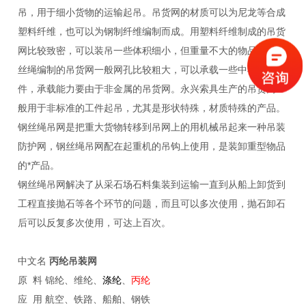
吊，用于细小货物的运输起吊。吊货网的材质可以为尼龙等合成
塑料纤维，也可以为钢制纤维编制而成。用塑料纤维制成的吊货
网比较致密，可以装吊一些体积细小，但重量不大的物品；用钢
丝绳编制的吊货网一般网孔比较粗大，可以承载一些中小型的工
件，承载能力要由于非金属的吊货网。永兴索具生产的吊货网一
般用于非标准的工件起吊，尤其是形状特殊，材质特殊的产品。
钢丝绳吊网是把重大货物转移到吊网上的用机械吊起来一种吊装
防护网，钢丝绳吊网配在起重机的吊钩上使用，是装卸重型物品
的*产品。
钢丝绳吊网解决了从采石场石料集装到运输一直到从船上卸货到
工程直接抛石等各个环节的问题，而且可以多次使用，抛石卸石
后可以反复多次使用，可达上百次。
中文名
丙纶吊装网
原 料 锦纶、维纶、
涤纶
、
丙纶
应 用 航空、铁路、船舶、钢铁