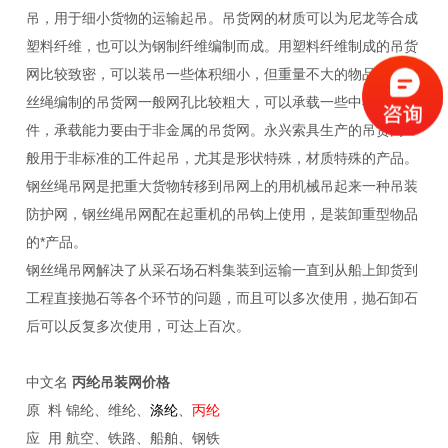
吊，用于细小货物的运输起吊。吊货网的材质可以为尼龙等合成
塑料纤维，也可以为钢制纤维编制而成。用塑料纤维制成的吊货
网比较致密，可以装吊一些体积细小，但重量不大的物品；用钢
丝绳编制的吊货网一般网孔比较粗大，可以承载一些中小型的工
件，承载能力要由于非金属的吊货网。永兴索具生产的吊货网一
般用于非标准的工件起吊，尤其是形状特殊，材质特殊的产品。
钢丝绳吊网是把重大货物转移到吊网上的用机械吊起来一种吊装
防护网，钢丝绳吊网配在起重机的吊钩上使用，是装卸重型物品
的*产品。
钢丝绳吊网解决了从采石场石料集装到运输一直到从船上卸货到
工程直接抛石等各个环节的问题，而且可以多次使用，抛石卸石
后可以反复多次使用，可达上百次。
中文名
丙纶吊装网价格
原 料 锦纶、维纶、
涤纶
、
丙纶
应 用 航空、铁路、船舶、钢铁