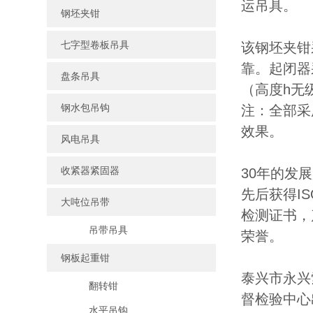
运吊具。
钢坯夹钳
七字型卷板吊具
该钢坯夹钳
靠。起闭器
盘条吊具
（高度h无
钢水包吊钩
注：全部采
效果。
风电吊具
收紧器紧固器
30年的发
先后获得I
大吨位吊带
检测证书，
吊带吊具
荣誉。
钢板起重钳
泰兴市永兴
翻转钳
督检验中心
水平吊钩