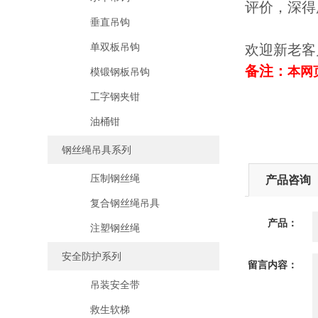
评价，深得
垂直吊钩
单双板吊钩
欢迎新老客
备注：
本网
模锻钢板吊钩
工字钢夹钳
油桶钳
钢丝绳吊具系列
压制钢丝绳
产品咨询
复合钢丝绳吊具
产品：
注塑钢丝绳
安全防护系列
留言内容：
吊装安全带
救生软梯