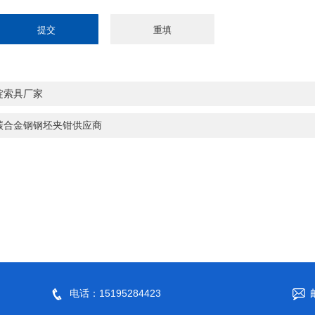
锭索具厂家
碳合金钢钢坯夹钳供应商
电话：15195284423