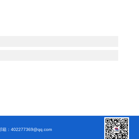
邮箱：402277369@qq.com