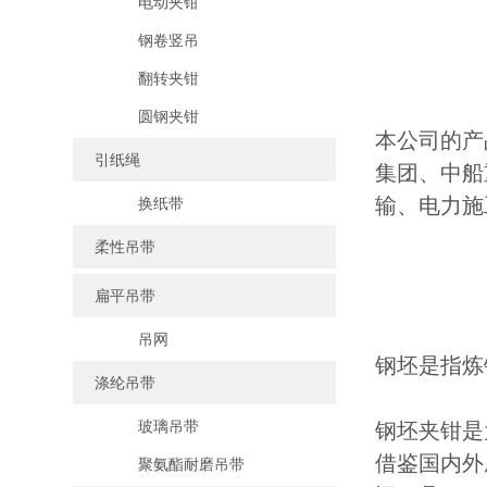
电动夹钳
钢卷竖吊
翻转夹钳
圆钢夹钳
本公司的产
引纸绳
集团、中船
输、电力施
换纸带
柔性吊带
扁平吊带
吊网
钢坯是指炼
涤纶吊带
玻璃吊带
钢坯夹钳是
借鉴国内外
聚氨酯耐磨吊带