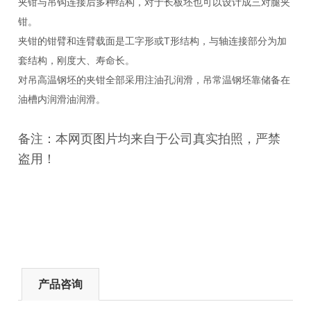
夹钳与吊钩连接后多种结构，对于长板坯也可以设计成三对腿夹
钳。
夹钳的钳臂和连臂载面是工字形或T形结构，与轴连接部分为加
套结构，刚度大、寿命长。
对吊高温钢坯的夹钳全部采用注油孔润滑，吊常温钢坯靠储备在
油槽内润滑油润滑。
备注：
本网页
图片均来自于公司真实拍照，严禁
盗用！
产品咨询