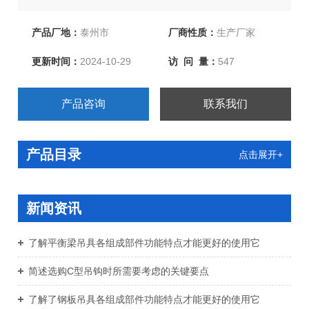
纸绳、合成纤维吊装带、柔性吊装带、各种吊索夹具等几
十类上百个品种。产品被广泛应用于电力、冶金、石油、
产品厂地：
泰州市
厂商性质：
生产厂家
机械、铁路、化工、港口、矿山、建筑等各行各业。
更新时间：
2024-10-29
访 问 量：
547
产品咨询
联系我们
产品目录
点击展开+
新闻资讯
了解平衡梁吊具各组成部件功能特点才能更好的使用它
简述选购C型吊钩时所需要考虑的关键要点
了解了钢板吊具各组成部件功能特点才能更好的使用它