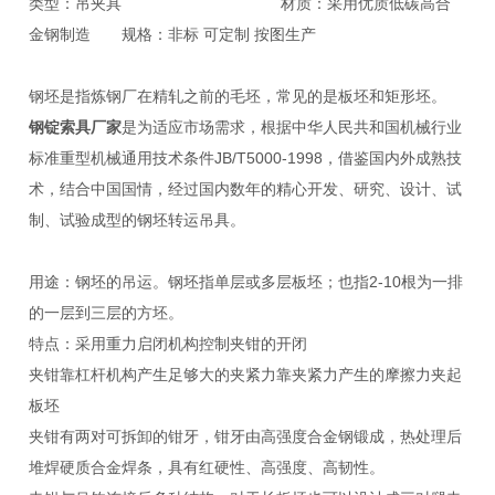
类型：吊夹具 材质：采用优质低碳高合
金钢制造 规格：非标 可定制 按图生产
钢坯是指炼钢厂在精轧之前的毛坯，常见的是板坯和矩形坯。
钢锭索具厂家
是为适应市场需求，根据中华人民共和国机械行业
标准重型机械通用技术条件JB/T5000-1998，借鉴国内外成熟技
术，结合中国国情，经过国内数年的精心开发、研究、设计、试
制、试验成型的钢坯转运吊具。
用途：钢坯的吊运。钢坯指单层或多层板坯；也指2-10根为一排
的一层到三层的方坯。
特点：采用重力启闭机构控制夹钳的开闭
夹钳靠杠杆机构产生足够大的夹紧力靠夹紧力产生的摩擦力夹起
板坯
夹钳有两对可拆卸的钳牙，钳牙由高强度合金钢锻成，热处理后
堆焊硬质合金焊条，具有红硬性、高强度、高韧性。