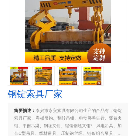
钢锭索具厂家
简要描述：
泰兴市永兴索具有限公司生产的产品有：钢锭
索具厂家、卷板吊钩、翻转吊钳、电动卧卷夹钳、竖卷夹
钳、平衡吊梁、钢坯夹钳、锻钢钢坯夹钳*、风电吊具、加
长C型吊具、线材吊具、压制钢丝绳、链条组合吊具、引