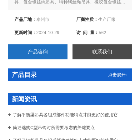
具、复合钢丝绳吊具、特种钢丝绳吊具、橡胶复合钢丝绳
吊具、尼龙复合钢丝绳吊具、起重链条成套索具、引纸
绳、注塑绳、软梯、安全带等几大系列，欢迎新老客户洽
产品厂地：
泰州市
厂商性质：
生产厂家
谈订购！
更新时间：
2024-10-29
访 问 量：
562
产品咨询
联系我们
产品目录
点击展开+
新闻资讯
了解平衡梁吊具各组成部件功能特点才能更好的使用它
简述选购C型吊钩时所需要考虑的关键要点