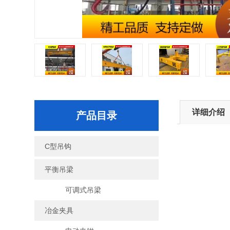
详细介绍
产品目录
C型吊钩
平衡吊梁
可调式吊梁
冶金夹具