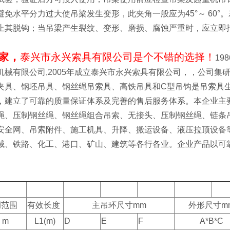
避免水平分力过大使吊梁发生变形，此夹角一般应为45°～ 60
止其脱钩；当吊梁产生裂纹、变形、磨损、腐蚀严重时，应立即
，
家
泰兴市永兴索具有限公司是个不错的选择！
19
机械有限公司,2005年成立泰兴市永兴索具有限公司，，公司
夹具、钢坯吊具、钢丝绳吊索具、高铁吊具和C型吊钩是吊索具
，建立了可靠的质量保证体系及完善的售后服务体系。本企业主
绳、压制钢丝绳、钢丝绳组合吊索、无接头、压制钢丝绳、链条
安全网、吊索附件、施工机具、升降、搬运设备、液压拉顶设备
械、铁路、化工、港口、矿山、建筑等各行各业。企业产品以可
调范围
有效长度
主吊环尺寸mm
外形尺寸m
m
L1(m)
D
E
F
A*B*C