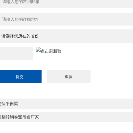
吨位平衡梁
应翻转钢卷竖吊钳厂家