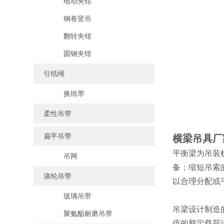
电动夹钳
钢卷竖吊
翻转夹钳
圆钢夹钳
引纸绳
换纸带
柔性吊带
扁平吊带
横梁吊具厂
平衡梁为吊装
吊网
备；缩短吊索
涤纶吊带
以合理分配或
玻璃吊带
吊梁设计制造
聚氨酯耐磨吊带
倍的额定载荷