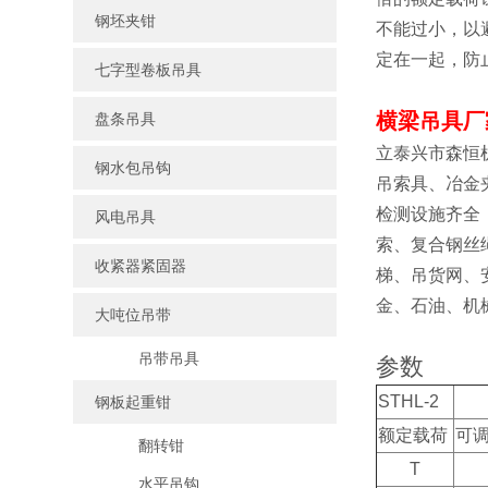
钢坯夹钳
不能过小，以
定在一起，防
七字型卷板吊具
横梁吊具厂
盘条吊具
立泰兴市森恒
钢水包吊钩
吊索具、冶金
检测设施齐全
风电吊具
索、复合钢丝
收紧器紧固器
梯、吊货网、
金、石油、机
大吨位吊带
吊带吊具
参数
STHL-2
钢板起重钳
额定载荷
可
翻转钳
T
水平吊钩