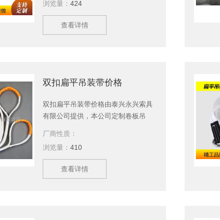
浏览量：
424
台车、油桶搬运车、静音平板车、叉
车载人平台、千斤顶、油桶夹、吊机
查看详情
吊具、叉车配件等；公司一直遵循“创
新求发展，质量求生存“的企业精神；
秉着“生产围着销售转，销售围着市场
转“的服务理念，瞄准市场，致力于培
育一个优秀的品牌，跻身物流仓储设
双扣扁平吊装带价格
备制造业。
双扣扁平吊装带价格由泰兴永兴索具
有限公司提供，本公司定制卷板吊
钩，吊带，钢丝绳，美国杜邦丝引纸
厂商性质：
绳等产品，现货供应，欢迎新老顾客
浏览量：
410
订购。
查看详情