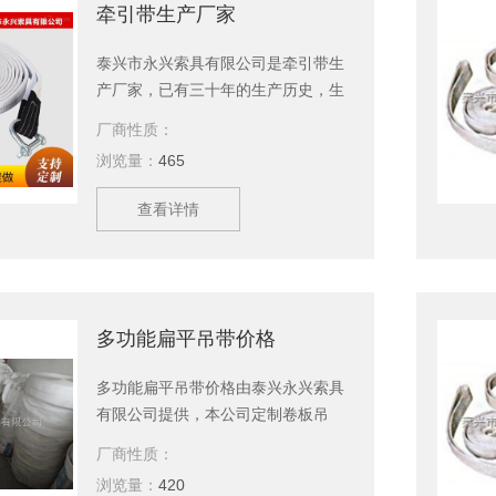
牵引带生产厂家
泰兴市永兴索具有限公司是牵引带生
产厂家，已有三十年的生产历史，生
产设备精良，技术力量雄厚、管理体
厂商性质：
系完善、产品*、服务及时，全国，深
浏览量：
465
受广大用户的欢迎。公司可以根据客
户要求对特殊规格按图纸生产，并代
查看详情
为提供专业产品检验报告。
多功能扁平吊带价格
多功能扁平吊带价格由泰兴永兴索具
有限公司提供，本公司定制卷板吊
钩，吊带，钢丝绳，美国杜邦丝引纸
厂商性质：
绳等产品，现货供应，欢迎新老顾客
浏览量：
420
订购。