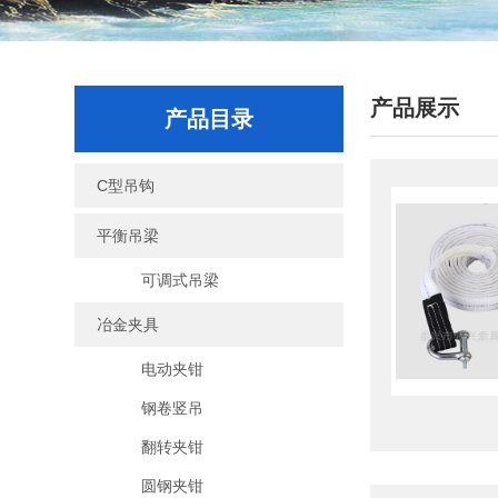
产品展示
产品目录
C型吊钩
平衡吊梁
可调式吊梁
冶金夹具
电动夹钳
钢卷竖吊
翻转夹钳
圆钢夹钳