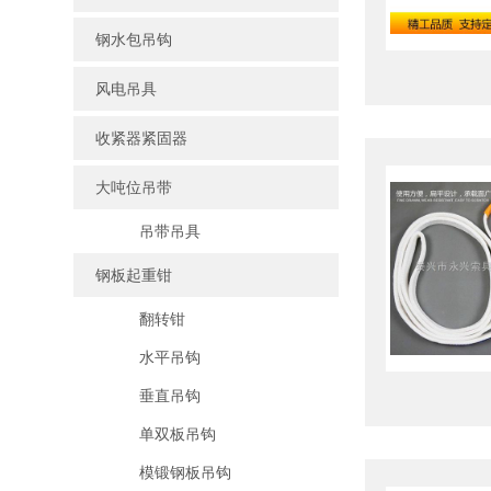
钢水包吊钩
风电吊具
收紧器紧固器
大吨位吊带
吊带吊具
钢板起重钳
翻转钳
水平吊钩
垂直吊钩
单双板吊钩
模锻钢板吊钩