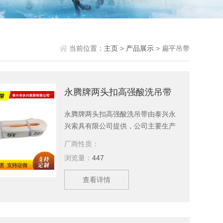
当前位置：
主页
>
产品展示
> 扁平吊带
永腾牌两头扣高强酸洗吊带
永腾牌两头扣高强酸洗吊带由泰兴永
兴索具有限公司提供，公司主要生产
柔性吊带、扁平吊装带、复合吊装绳
厂商性质：
成套索具、高强纤维吊装带、钢丝绳
浏览量：
447
吊具、复合钢丝绳吊具、特种钢丝绳
吊具、橡胶复合钢丝绳吊具、尼龙复
查看详情
合钢丝绳吊具、环形柔性吊带、两头
扣柔性吊带、环眼柔性吊带、双扣加
保护柔性吊带、起重链条成套索具、
引纸绳、注塑绳、软梯、安全带等几