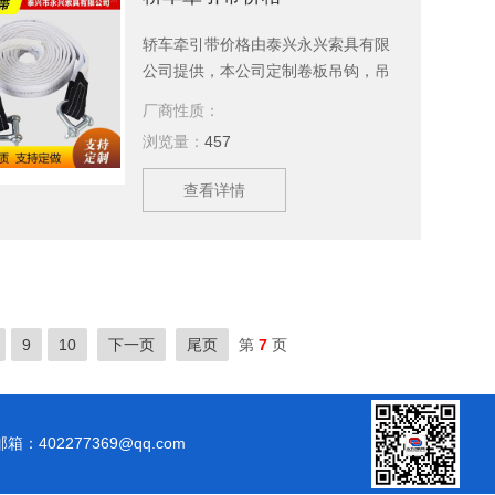
轿车牵引带价格由泰兴永兴索具有限
公司提供，本公司定制卷板吊钩，吊
带，钢丝绳，美国杜邦丝引纸绳等产
厂商性质：
品，现货供应，欢迎新老顾客订购。
浏览量：
457
查看详情
9
10
下一页
尾页
第
7
页
邮箱：402277369@qq.com