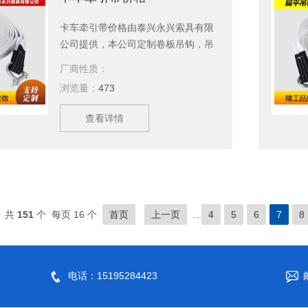
卡车牵引带价格由泰兴永兴索具有限
公司提供，本公司定制卷板吊钩，吊
带，钢丝绳，美国杜邦丝引纸绳等产
厂商性质：
品，现货供应，欢迎新老顾客订购。
浏览量：
473
查看详情
共
151
个 每页 16 个
首页
上一页
...
4
5
6
7
8
电话：15195284423