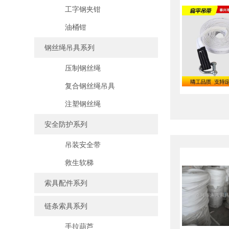
工字钢夹钳
油桶钳
钢丝绳吊具系列
压制钢丝绳
复合钢丝绳吊具
注塑钢丝绳
安全防护系列
吊装安全带
救生软梯
索具配件系列
链条索具系列
手拉葫芦