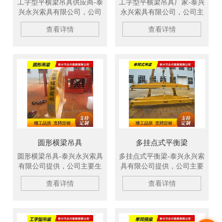
工字型平横梁吊具供应商-泰
工字型平横梁吊具厂家-泰兴
兴永兴索具有限公司，公司
永兴索具有限公司，公司主
主要生产柔性吊带、扁平吊
要生产柔性吊带、扁平吊装
查看详情
查看详情
装带、复合吊装绳成套索
带、复合吊装绳成套索具、
具、高强纤维吊装带、钢丝
高强纤维吊装带、钢丝绳吊
绳吊具、复合钢丝绳吊具、
具、复合钢丝绳吊具、特种
特种钢丝绳吊具、橡胶复合
钢丝绳吊具、橡胶复合钢丝
钢丝绳吊具、尼龙复合钢丝
绳吊具、尼龙复合钢丝绳吊
绳吊具、环形柔性吊带、两
具、环形柔性吊带、两头扣
头扣柔性吊带、环眼柔性吊
柔性吊带、环眼柔性吊带、
带、双扣加保护柔性吊带、
双扣加保护柔性吊带、起重
起重链条成套索具、引纸
链条成套索具、引纸绳、注
绳、注塑绳、软梯、安全带
塑绳、软梯、安全带等几大
等几大系列，欢迎新老客户
系列，欢迎新老客户洽谈订
洽谈订购！
购！
圆形横梁吊具
多挂点式平衡梁
圆形横梁吊具-泰兴永兴索具
多挂点式平衡梁-泰兴永兴索
有限公司提供，公司主要生
具有限公司提供，公司主要
产柔性吊带、扁平吊装带、
生产柔性吊带、扁平吊装
查看详情
查看详情
复合吊装绳成套索具、高强
带、平横梁吊具、高强纤维
纤维吊装带、钢丝绳吊具、
吊装带、钢丝绳吊具、复合
复合钢丝绳吊具、特种钢丝
钢丝绳吊具、特种钢丝绳吊
绳吊具、橡胶复合钢丝绳吊
具、平衡梁、尼龙复合钢丝