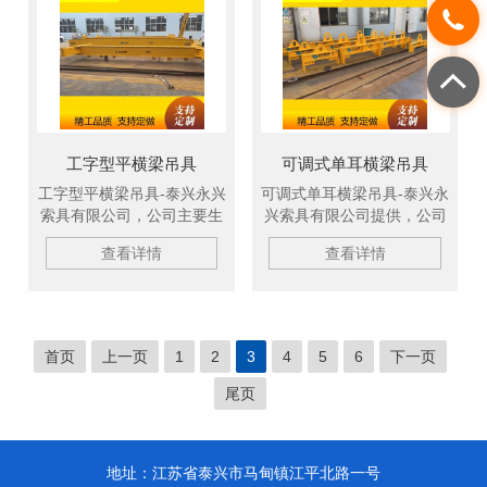
具、尼龙复合钢丝绳吊具、
绳吊具、环形柔性吊带、两
环形柔性吊带、两头扣柔性
头扣柔性吊带、环眼柔性吊
吊带、环眼柔性吊带、双扣
带、双扣加保护柔性吊带、
加保护柔性吊带、起重链条
起重链条成套索具、引纸
成套索具、引纸绳、注塑
绳、注塑绳、软梯、安全带
绳、软梯、安全带等几大系
等几大系列，欢迎新老客户
列，欢迎新老客户洽谈订
洽谈订购！
购！
工字型平横梁吊具
可调式单耳横梁吊具
工字型平横梁吊具-泰兴永兴
可调式单耳横梁吊具-泰兴永
索具有限公司，公司主要生
兴索具有限公司提供，公司
产柔性吊带、扁平吊装带、
主要生产柔性吊带、扁平吊
查看详情
查看详情
复合吊装绳成套索具、高强
装带、平横梁吊具、高强纤
纤维吊装带、钢丝绳吊具、
维吊装带、钢丝绳吊具、复
复合钢丝绳吊具、特种钢丝
合钢丝绳吊具、特种钢丝绳
绳吊具、橡胶复合钢丝绳吊
吊具、平衡梁、尼龙复合钢
具、尼龙复合钢丝绳吊具、
丝绳吊具、环形柔性吊带、
首页
上一页
1
2
3
4
5
6
下一页
环形柔性吊带、两头扣柔性
两头扣柔性吊带、环眼柔性
吊带、环眼柔性吊带、双扣
吊带、双扣加保护柔性吊
尾页
加保护柔性吊带、起重链条
带、起重链条成套索具、引
成套索具、引纸绳、注塑
纸绳、注塑绳、软梯、安全
绳、软梯、安全带等几大系
带等几大系列，欢迎新老客
地址：江苏省泰兴市马甸镇江平北路一号
列，欢迎新老客户洽谈订
户洽谈订购！