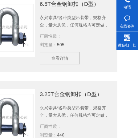
6.5T合金钢卸扣（D型）
电话
永兴索具*各种类型吊装带，规格齐
全，量大从优，任何规格均可定做，
在线咨询
运费按实际重量收取，欢迎新老顾
厂商性质：
客。
浏览量：
505
微信扫一扫
查看详情
3.25T合金钢卸扣（D型）
永兴索具*各种类型吊装带，规格齐
全，量大从优，任何规格均可定做，
运费按实际重量收取，欢迎新老顾
厂商性质：
客。
浏览量：
446