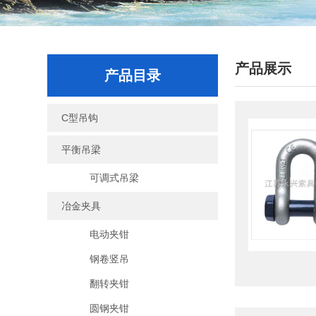
产品展示
产品目录
C型吊钩
平衡吊梁
可调式吊梁
冶金夹具
电动夹钳
钢卷竖吊
翻转夹钳
圆钢夹钳