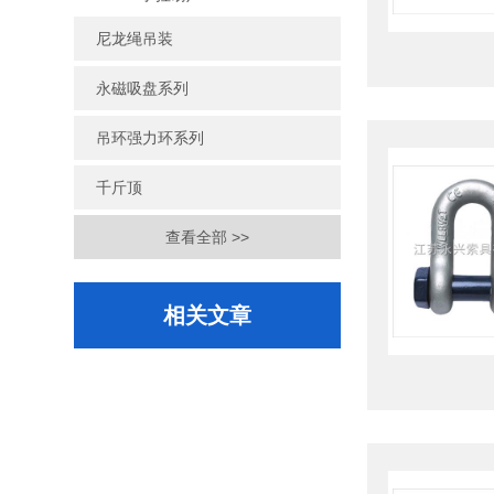
尼龙绳吊装
永磁吸盘系列
吊环强力环系列
千斤顶
查看全部 >>
相关文章