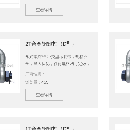
查看详情
2T合金钢卸扣（D型）
永兴索具*各种类型吊装带，规格齐
全，量大从优，任何规格均可定做，
运费按实际重量收取，欢迎新老顾
厂商性质：
客。
浏览量：
459
查看详情
1T合金钢卸扣（D型）