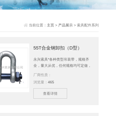
当前位置：
主页
>
产品展示
> 索具配件系列
55T合金钢卸扣（D型）
永兴索具*各种类型吊装带，规格齐
全，量大从优，任何规格均可定做，
运费按实际重量收取，欢迎新老顾
厂商性质：
客。
浏览量：
465
查看详情