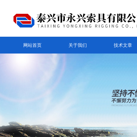
网站首页
关于我们
技术文章