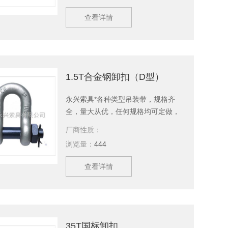
查看详情
1.5T合金钢卸扣（D型）
永兴索具*各种类型吊装带，规格齐
全，量大从优，任何规格均可定做，
运费按实际重量收取，欢迎新老顾
厂商性质：
客。
浏览量：
444
查看详情
35T国标卸扣