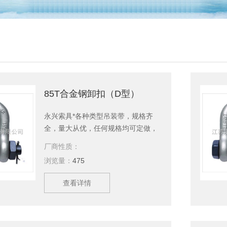
85T合金钢卸扣（D型）
永兴索具*各种类型吊装带，规格齐
全，量大从优，任何规格均可定做，
运费按实际重量收取，欢迎新老顾
厂商性质：
客。
浏览量：
475
查看详情