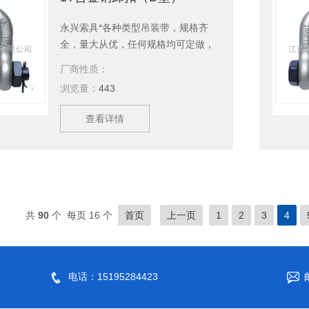
永兴索具*各种类型吊装带，规格齐
全，量大从优，任何规格均可定做，
运费按实际重量收取，欢迎新老顾
厂商性质：
客。
浏览量：
443
查看详情
共
90
个 每页 16 个
首页
上一页
1
2
3
4
电话：15195284423