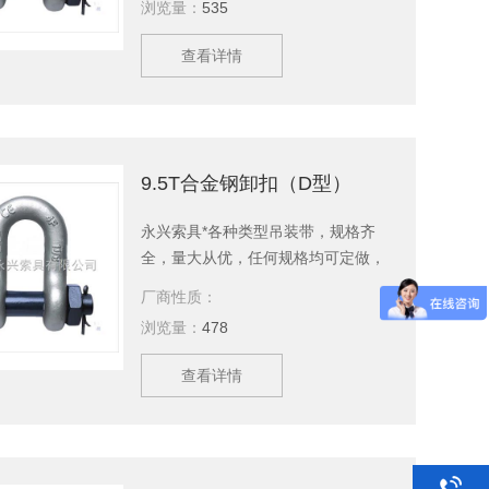
浏览量：
535
查看详情
9.5T合金钢卸扣（D型）
永兴索具*各种类型吊装带，规格齐
全，量大从优，任何规格均可定做，
运费按实际重量收取，欢迎新老顾
厂商性质：
客。
浏览量：
478
查看详情