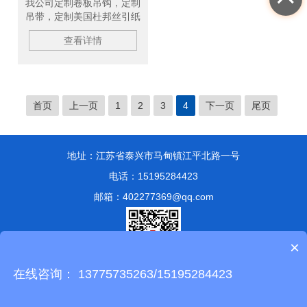
我公司定制卷板吊钩，定制
吊带，定制美国杜邦丝引纸
绳，现货供应吊钩，现货供
查看详情
应钢板起重钳，定制钢丝
绳，欢迎新老顾客。
首页
上一页
1
2
3
4
下一页
尾页
地址：江苏省泰兴市马甸镇江平北路一号
电话：15195284423
邮箱：402277369@qq.com
×
在线咨询： 13775735263/15195284423
版权所有 © 2024 泰兴市永兴索具有限公司
备案号：苏ICP备
13051807号-1
技术支持：
化工仪器网
管理登陆
sitemap.xml