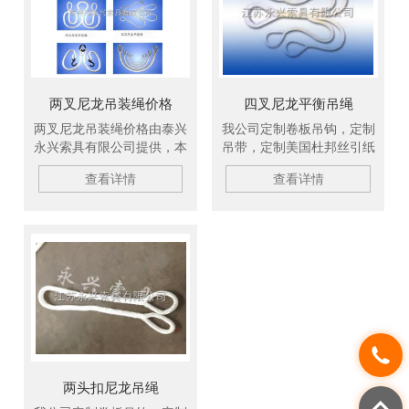
两叉尼龙吊装绳价格
四叉尼龙平衡吊绳
两叉尼龙吊装绳价格由泰兴
我公司定制卷板吊钩，定制
永兴索具有限公司提供，本
吊带，定制美国杜邦丝引纸
公司定制卷板吊钩，吊带，
绳，现货供应吊钩，现货供
查看详情
查看详情
钢丝绳，美国杜邦丝引纸绳
应钢板起重钳，定制钢丝
等产品，现货供应，欢迎新
绳，欢迎新老顾客。
老顾客订购。
两头扣尼龙吊绳